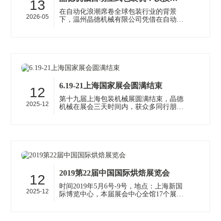
13
在自动化浪潮席卷全球包装行业的背景
2026-05
下，温州晶德机械有限公司凭借在自动立
式包装机领域十余年的技术积累，正成为
越来越多食品、医药、化工企业提升生···
6.19-21上海国家展会圆满结束
12
第十九届上海包装机械展圆满结束，晶德
2025-12
机械在展会三天时间内，获众多同行朋友
和合作伙伴的支持，坚持将自动包装机做
到更好，也感谢各位坐下来洽谈业务···
2019第22届中国国际烘焙展览会
12
时间2019年5月6号-9号，地点：上海新国
2025-12
际博览中心，本届展会中心全馆17个展厅
以及部分室外展区，共计超过22万平方
米，容纳哦超过12000个展位，有原料展
···