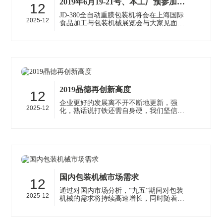
2019年6月19-21号、本工厂预参加上海国际食品加工与包装机械展览会
12
JD-380全自动重膜包装机将会在上海国际
2025-12
食品加工与包装机械展览会与大家见面，
JD-380适用于大米，农作物颗粒，化工颗
粒等物料包装，机器运行稳定快速，···
2019晶德再创新高度
12
企业更好的发展离不开不断地更新，强
2025-12
化，熟话说打铁还需自身硬，我们坚信这
个道理，在漫长的晶德机械公司创立的10
年以来，我们一直在不断强化自身产品···
国内包装机械市场需求
12
通过对国内市场分析，“九五”期间对包装
2025-12
机械的需求将持续高速增长，同时随着人
们对包装要求的不断提高，为满足国内物
流总量迅速增大以及扩大出口的需···